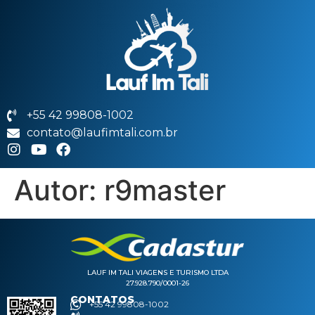
+55 42 99808-1002
contato@laufimtali.com.br
Autor:
r9master
LAUF IM TALI VIAGENS E TURISMO LTDA
27.928.790/0001-26
CONTATOS
+55 42 99808-1002