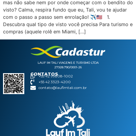
mas não sabe nem por onde começar com o bendito do
visto? Calma, respira fundo que eu, Tali, vou te ajudar
com o passo a passo sem enrolação! ✈️🇺🇸 1.
Descubra qual tipo de visto você precisa Para turismo e
compras (aquele rolê em Miami, […]
LAUF IM TALI VIAGENS E TURISMO LTDA
27.928.790/0001-26
CONTATOS
+55 42 99808-1002
+55 42 3323-4200
contato@laufimtali.com.br