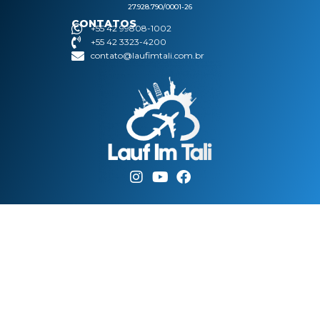
27.928.790/0001-26
CONTATOS
+55 42 99808-1002
+55 42 3323-4200
contato@laufimtali.com.br