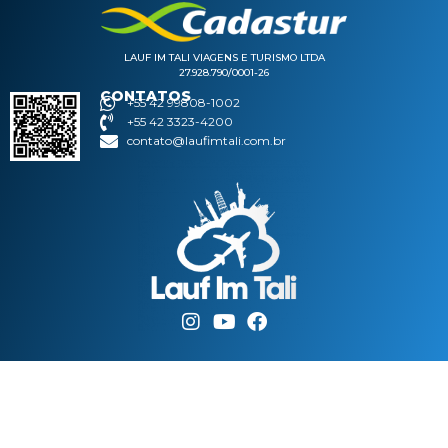
LAUF IM TALI VIAGENS E TURISMO LTDA
27.928.790/0001-26
CONTATOS
+55 42 99808-1002
+55 42 3323-4200
contato@laufimtali.com.br