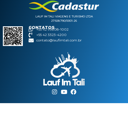
LAUF IM TALI VIAGENS E TURISMO LTDA
27.928.790/0001-26
CONTATOS
+55 42 99808-1002
+55 42 3323-4200
contato@laufimtali.com.br