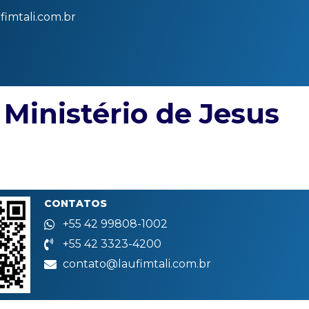
imtali.com.br
– Ministério de Jesus
CONTATOS
+55 42 99808-1002
+55 42 3323-4200
contato@laufimtali.com.br