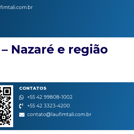
imtali.com.br
1 – Nazaré e região
CONTATOS
+55 42 99808-1002
+55 42 3323-4200
contato@laufimtali.com.br