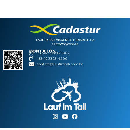
LAUF IM TALI VIAGENS E TURISMO LTDA
27.928.790/0001-26
CONTATOS
+55 42 99808-1002
+55 42 3323-4200
contato@laufimtali.com.br