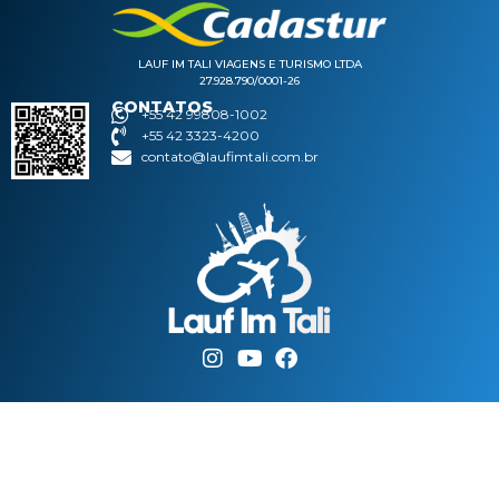
LAUF IM TALI VIAGENS E TURISMO LTDA
27.928.790/0001-26
CONTATOS
+55 42 99808-1002
+55 42 3323-4200
contato@laufimtali.com.br