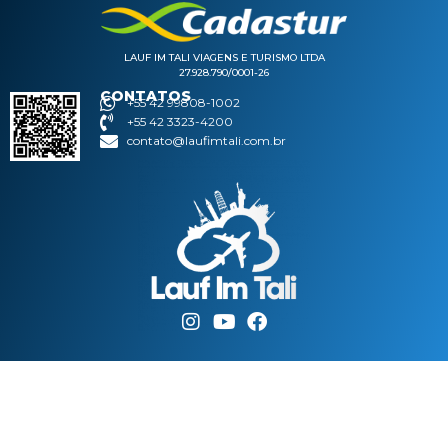
LAUF IM TALI VIAGENS E TURISMO LTDA
27.928.790/0001-26
CONTATOS
+55 42 99808-1002
+55 42 3323-4200
contato@laufimtali.com.br