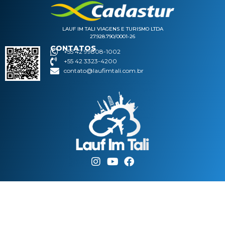
LAUF IM TALI VIAGENS E TURISMO LTDA
27.928.790/0001-26
CONTATOS
+55 42 99808-1002
+55 42 3323-4200
contato@laufimtali.com.br