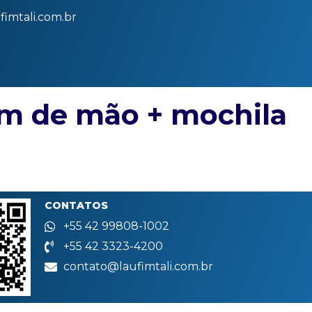
imtali.com.br
m de mão + mochila
CONTATOS
+55 42 99808-1002
+55 42 3323-4200
contato@laufimtali.com.br