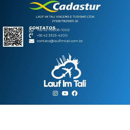
LAUF IM TALI VIAGENS E TURISMO LTDA
27.928.790/0001-26
CONTATOS
+55 42 99808-1002
+55 42 3323-4200
contato@laufimtali.com.br