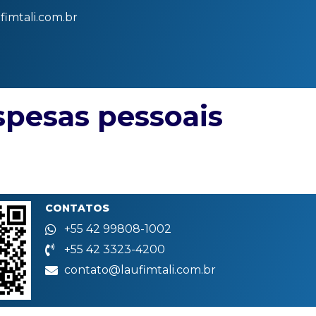
imtali.com.br
pesas pessoais
CONTATOS
+55 42 99808-1002
+55 42 3323-4200
contato@laufimtali.com.br