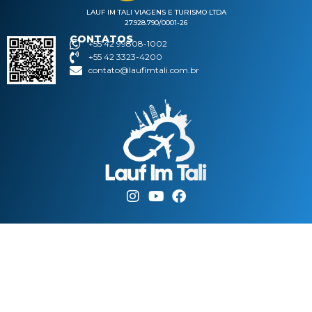
LAUF IM TALI VIAGENS E TURISMO LTDA
27.928.790/0001-26
CONTATOS
+55 42 99808-1002
+55 42 3323-4200
contato@laufimtali.com.br