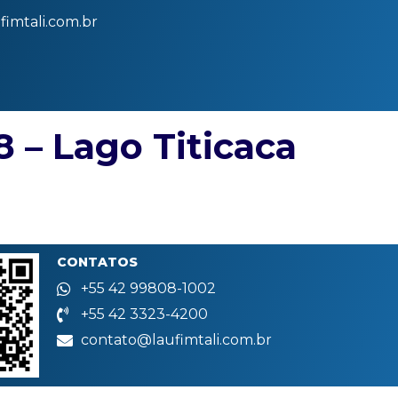
imtali.com.br
8 – Lago Titicaca
CONTATOS
+55 42 99808-1002
+55 42 3323-4200
contato@laufimtali.com.br