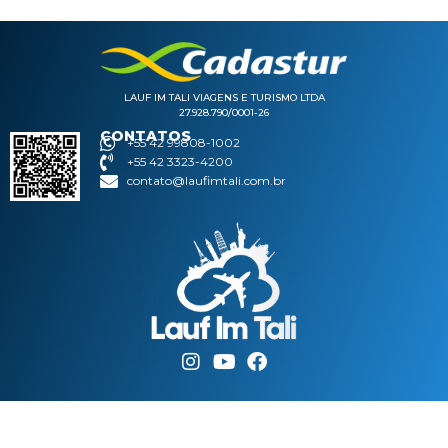
LAUF IM TALI VIAGENS E TURISMO LTDA
27.928.790/0001-26
CONTATOS
+55 42 99808-1002
+55 42 3323-4200
contato@laufimtali.com.br