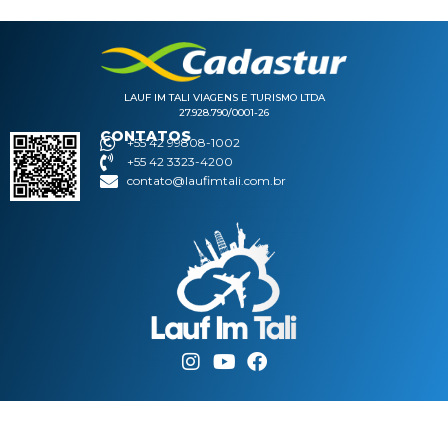
LAUF IM TALI VIAGENS E TURISMO LTDA
27.928.790/0001-26
CONTATOS
+55 42 99808-1002
+55 42 3323-4200
contato@laufimtali.com.br