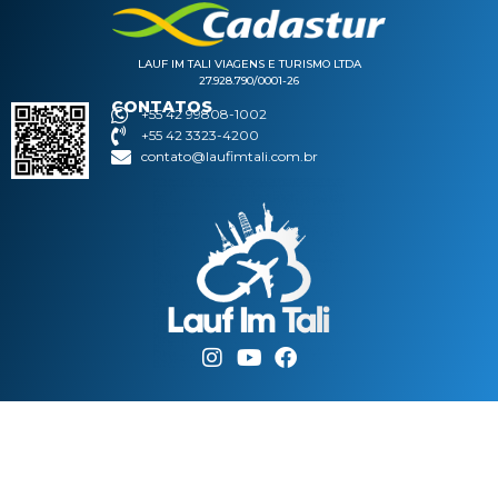
LAUF IM TALI VIAGENS E TURISMO LTDA
27.928.790/0001-26
CONTATOS
+55 42 99808-1002
+55 42 3323-4200
contato@laufimtali.com.br