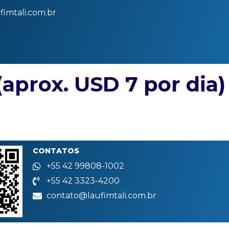
imtali.com.br
(aprox. USD 7 por dia)
CONTATOS
+55 42 99808-1002
+55 42 3323-4200
contato@laufimtali.com.br