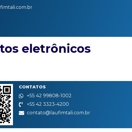
imtali.com.br
tos eletrônicos
CONTATOS
+55 42 99808-1002
+55 42 3323-4200
contato@laufimtali.com.br