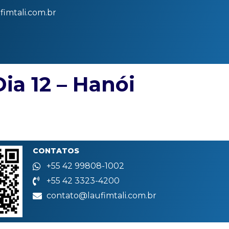
imtali.com.br
Dia 12 – Hanói
CONTATOS
+55 42 99808-1002
+55 42 3323-4200
contato@laufimtali.com.br