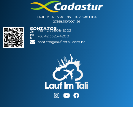
LAUF IM TALI VIAGENS E TURISMO LTDA
27.928.790/0001-26
CONTATOS
+55 42 99808-1002
+55 42 3323-4200
contato@laufimtali.com.br