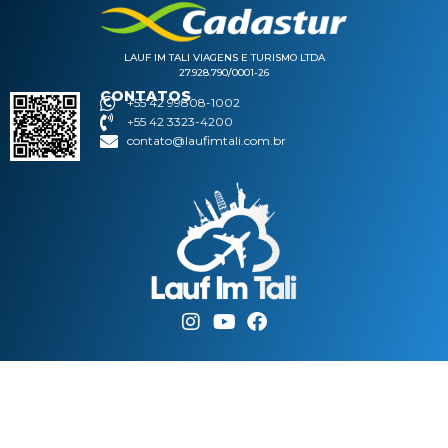
LAUF IM TALI VIAGENS E TURISMO LTDA
27.928.790/0001-26
CONTATOS
+55 42 99808-1002
+55 42 3323-4200
contato@laufimtali.com.br