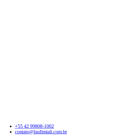
+55 42 99808-1002
contato@laufimtali.com.br