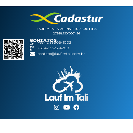
LAUF IM TALI VIAGENS E TURISMO LTDA
27.928.790/0001-26
CONTATOS
+55 42 99808-1002
+55 42 3323-4200
contato@laufimtali.com.br