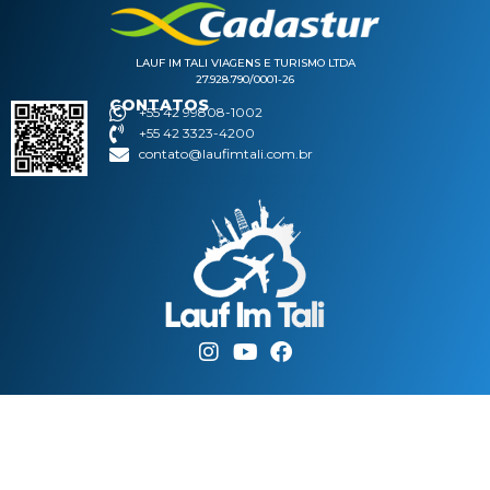
LAUF IM TALI VIAGENS E TURISMO LTDA
27.928.790/0001-26
CONTATOS
+55 42 99808-1002
+55 42 3323-4200
contato@laufimtali.com.br