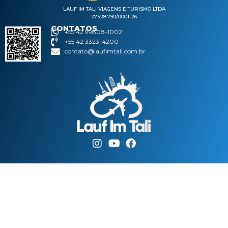
LAUF IM TALI VIAGENS E TURISMO LTDA
27.928.790/0001-26
CONTATOS
+55 42 99808-1002
+55 42 3323-4200
contato@laufimtali.com.br