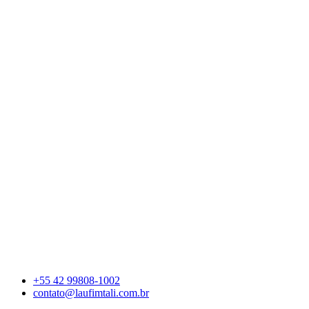
+55 42 99808-1002
contato@laufimtali.com.br